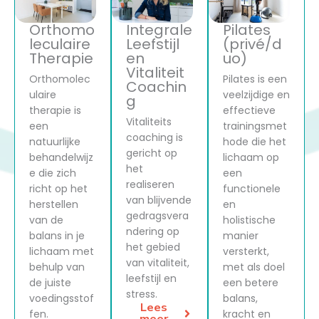
Orthomo
Integrale
Pilates
leculaire
Leefstijl
(privé/d
Therapie
en
uo)
Vitaliteit
Orthomolec
Pilates is een
Coachin
ulaire
veelzijdige en
g
therapie is
effectieve
Vitaliteits
een
trainingsmet
coaching is
natuurlijke
hode die het
gericht op
behandelwijz
lichaam op
het
e die zich
een
realiseren
richt op het
functionele
van blijvende
herstellen
en
gedragsvera
van de
holistische
ndering op
balans in je
manier
het gebied
lichaam met
versterkt,
van vitaliteit,
behulp van
met als doel
leefstijl en
de juiste
een betere
stress.
voedingsstof
balans,
Lees
fen.
kracht en
meer