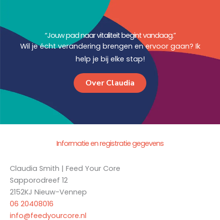
“Jouw pad naar vitaliteit begint vandaag.”
Wil je écht verandering brengen en ervoor gaan? Ik
help je bij elke stap!
Over Claudia
Informatie en registratie gegevens
Claudia Smith | Feed Your Core
Sapporodreef 12
2152KJ Nieuw-Vennep
06 20408016
info@feedyourcore.nl