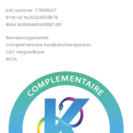
KvK nummer: 77809947
BTW-id: NL003241513B79
IBAN: NL16KNAB0401687481
Beroepsorganisatie:
Complementaire Kwaliteitstherapeuten
CAT vergoedbaar
BLCN