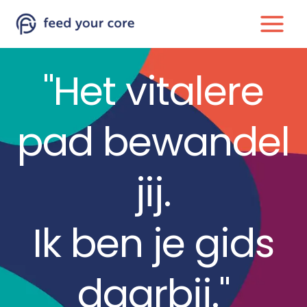
Ga
naar
de
inhoud
"Het vitalere
pad bewandel
jij.
Ik ben je gids
daarbij."